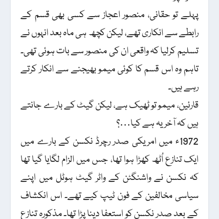
پہلے تو حقانی، منصور اعجاز سے کسی بھی قسم کے
رابطے سے انکاری تھے، لیکن کچھ ہی ماہ بعد انہوں نے
تسلیم کرلیا کہ واقعی ان کی منصور سے بات ہوئی تھی۔
تاہم وہ اس قسم کا کوئی میمو بھیجنے سے انکار کرتے
رہے ہیں۔
قارئین، میمو تو ٹھیک ہے، لیکن گیٹ کے بارے جانتے
ہیں کہ آخر یہ ہے کیا…؟
1972ء میں امریکی صدر رچرڈ نکسن کے بارے میں
ایک تنازع اُٹھ کھڑا ہوا تھا، جس میں الزام لگایا گیا تھا
کہ نکسن نے واشنگٹن کے واٹر گیٹ ہوٹل میں اپنے
سیاسی مخالفین کے فون ٹیپ کیے تھے۔ اس انکشاف
کے بعد صدر نکسن کو استعفا دینا پڑا تھا۔ مذکورہ تنازع