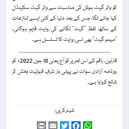
کو واٹر گیٹ ہوٹل کی مناسبت سے واٹر گیٹ سکینڈل
کہا جانے لگا، جس کے بعد دنیا کے کئی ایسے تنازعات
کے ساتھ لفظ "گیٹ” لگانے کی روایت قایم ہوگئی۔
"میمو گیٹ” بھی اسی روایت کا تسلسل ہے۔
________________________________
قارئین، راقم کے اس تحریر کو آج یعنی 10 جون 2022ء کو
روزنامہ آزادی سوات نے پہلی بار شرفِ قبولیت بخش کر
شائع کروایا ہے۔
شیئرکریں: