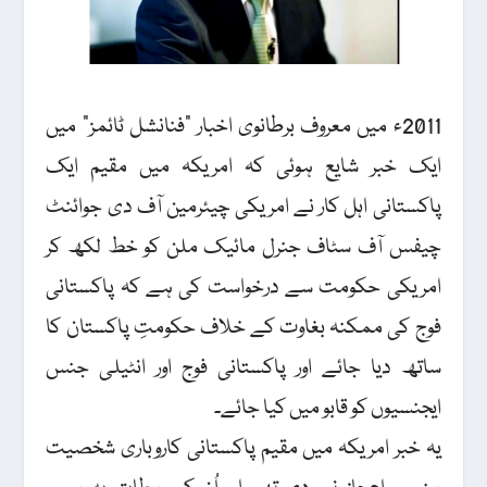
2011ء میں معروف برطانوی اخبار "فنانشل ٹائمز” میں
ایک خبر شایع ہوئی کہ امریکہ میں مقیم ایک
پاکستانی اہل کار نے امریکی چیئرمین آف دی جوائنٹ
چیفس آف سٹاف جنرل مائیک ملن کو خط لکھ کر
امریکی حکومت سے درخواست کی ہے کہ پاکستانی
فوج کی ممکنہ بغاوت کے خلاف حکومتِ پاکستان کا
ساتھ دیا جائے اور پاکستانی فوج اور انٹیلی جنس
ایجنسیوں کو قابو میں کیا جائے۔
یہ خبر امریکہ میں مقیم پاکستانی کاروباری شخصیت