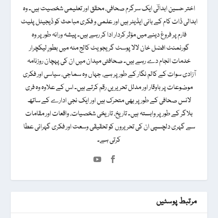
اختر حسین ابدالؔی ایک سرگرم صحافی، محقق اور تعلیمی شخصیت ہیں۔ وہ
ابدالی ڈاٹ کام کے بانی ایڈیٹر ہیں اور علمی و فکری مباحث کو ڈیجیٹل پلیٹ
فارم پر فروغ دینے میں مؤثر کردار ادا کر رہے ہیں۔ پیشہ ورانہ طور پر وہ
گورنمنٹ افضل خان لالا پوسٹ گریجویٹ کالج مٹہ میں بطورِ لیکچرار
خدمات انجام دے رہے ہیں۔ صحافتی میدان میں ان کی پہچان روزنامہ
آزادی سوات کے کالم نگار کے طور پر ہے، جہاں وہ سماجی، سیاسی اور فکری
موضوعات پر باوقار اور مدلل تحریریں رقم کرتے ہیں۔ اس کے علاوہ وہ فری
لانس صحافی کے طور پر بھی متحرک ہیں اور ایک نجی ادارے کے ساتھ
بلاگر کے طور پر وابستہ ہیں۔ تاریخ، تاریخی شخصیات، واقعات اور مقامات
سے گہری دلچسپی ان کی تحریروں کو تحقیقی وسعت اور فکری گہرائی عطا
کرتی ہے۔
مرتبط پوسٹیں