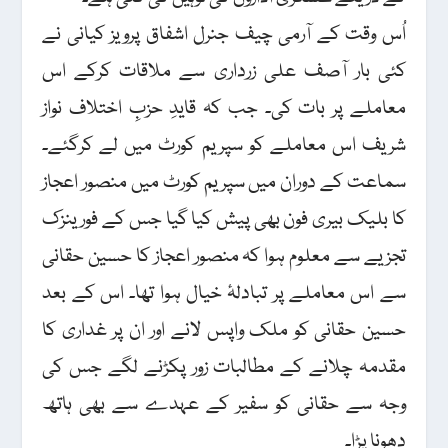
اُس وقت کے آرمی چیف جنرل اشفاق پرویز کیانی نے
کئی بار آصف علی زرداری سے ملاقات کرکے اس
معاملے پر بات کی۔ جب کہ قایدِ حزبِ اختلاف نواز
شریف اس معاملے کو سپریم کورٹ میں لے کرگئے۔
سماعت کے دوران میں سپریم کورٹ میں منصور اعجاز
کا بلیک بیری فون بھی پیش کیا گیا جس کے فورینزک
تجزیے سے معلوم ہوا کہ منصور اعجاز کا حسین حقانی
سے اس معاملے پر تبادلۂ خیال ہوا تھا۔ اس کے بعد
حسین حقانی کو ملک واپس لانے اور ان پر غداری کا
مقدمہ چلانے کے مطالبات زور پکڑنے لگے جس کی
وجہ سے حقانی کو سفیر کے عہدے سے بھی ہاتھ
دھونا پڑا۔