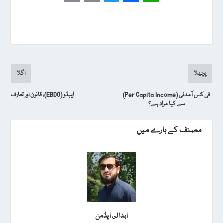
P
E
T
F
W
r
m
w
a
h
i
a
i
c
a
n
i
t
e
t
t
l
t
b
s
پچھلا
اگلا
e
o
A
فی کس آمدنی (Per Capita Income)
ایبڈو (EBDO)، قانون اور تعارف
r
o
p
سے کیا مراد ہے؟
k
p
مصنف کے بارے میں
ابدالى ایڈمن