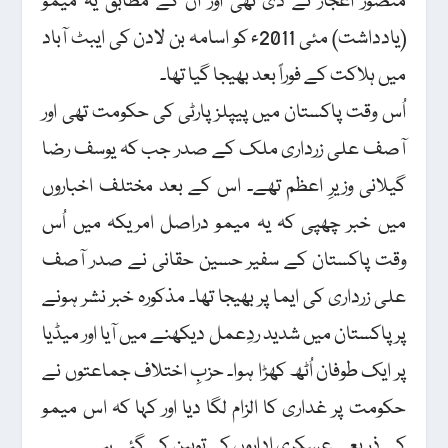
منصور اعجاز نے دی تھی اور اُن کے مطابق یہ میمو
(یادداشت) مئی 2011ء کو اسامہ بن لادن کی ایبٹ آباد
میں ہلاکت کے فوراً بعد بھیجا گیا تھا۔
اُس وقت پاکستان میں پیپلز پارٹی کی حکومت تھی اور
آصف علی زرداری ملک کے صدر جب کہ یوسف رضا
گیلانی وزیرِ اعظم تھے۔ اس کے بعد مختلف اخباروں
میں خبر چھپی کہ یہ میمو دراصل امریکہ میں اُس
وقت پاکستان کے سفیر حسین حقانی نے صدر آصف
علی زرداری کی ایما پر بھیجا تھا۔ مذکورہ خبر نشر ہونے
پر پاکستان میں شدید ردِعمل دیکھنے میں آیا اور میڈیا
پر ایک طوفان اُٹھ کھڑا ہوا۔ حزبِ اختلاف جماعتوں نے
حکومت پر غداری کا الزام لگا دیا اور کہا کہ اس میمو
کے ذریعے عسکری اداروں کی توہین کی گئی ہے۔