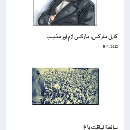
کارل مارکس، مارکس ازم اور مذہب
18/11/2022
سانحۂ لیاقت باغ