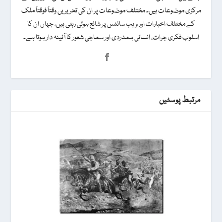
مرکزی موضوعات ہیں۔ مختلف موضوعات پر ان کی تحریریں وقتاً فوقتاً ملک
کے مختلف اخبارات اور ویب سائٹس پر شائع ہوتی رہتی ہیں، جہاں ان کا
اسلوب فکری جرات، انسانی ہمدردی اور سماجی شعور کا آئینہ دار ہوتا ہے۔
مرتبط پوسٹیں