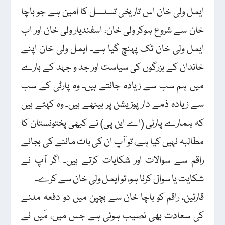
ایمل ولی خان اس تاریخی تسلسل کا امین ہے جو باچا
خان سے شروع ہوکر ولی خان، اسفندیار ولی خان اور اب
ایمل ولی خان تک پہنچ گیا ہے۔ ایمل ولی خان اپنے
خاندان کے بزرگوں کی سیاست اور جد و جہد کے بارے
میں ہم سب سے زیادہ جانتے ہیں۔ وہ پارٹی کے سب
سے زیادہ ذمے دار پوزیشن پر بیٹھے ہیں۔ وہ کہتے ہیں
کہ ہمارے پارٹی (اے این پی) نے کبھی پختونستان کا
مطالبہ نہیں کیا ہے، تو آپ ان کی بات ماننے کی بجائے
راقم سے سوالات اور شکایات کرتے ہیں۔ اگر آپ نے
شکایت یا سوال کرنا ہو، تو ایمل ولی خان سے کرے۔
قارئین، راقم کو باچا خان سے بچپن میں دو دفعہ ملنے
کی سعادت بھی نصیب ہوئی ہے جس میں، مَیں نے