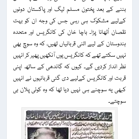
بننے کے بعد پختون مسلم لیگ اور پاکستان دونوں
کےلیے مشکوک ہی رہی جس کی وجہ ان کو بہت
نقصان اُٹھانا پڑا۔ باچا خان کی کانگریس اور متحدہ
ہندوستان کے لیے اتنی قربانیاں تھیں، کہ وہ سوچ بھی
نہیں سکتے تھے کہ کانگریس یوں آنکھیں پھیر کر انہیں
نظر انداز کردیں گے۔ کیوں کہ گاندھی کے ساتھ اپنی
قربت اور کانگریس کےلیے دی گئی قربانیوں نے انہیں
کبھی یہ سوچنے ہی نہیں دیا تھا کہ وہ کوئی پلان بی
سوچتے۔