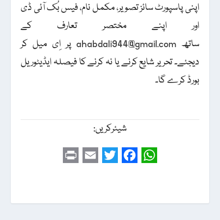
اپنی پاسپورٹ سائز تصویر، مکمل نام، فیس بُک آئی ڈی
اور اپنے مختصر تعارف کے
ساتھ
ahabdali944@gmail.com
پر اِی میل کر
دیجئے۔ تحریر شایع کرنے یا نہ کرنے کا فیصلہ ایڈیٹوریل
بورڈ کرے گا۔
شیئرکریں:
P
E
T
F
W
r
m
w
a
h
i
a
i
c
a
n
i
t
e
t