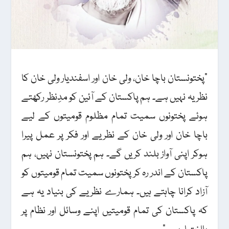
"پختونستان باچا خان، ولی خان اور اسفندیار ولی خان کا
نظریہ نہیں ہے۔ ہم پاکستان کے آئین کو مدِنظر رکھتے
ہوئے پختونوں سمیت تمام مظلوم قومیتوں کے لیے
باچا خان اور ولی خان کے نظریے اور فکر پر عمل پیرا
ہوکر اپنی آواز بلند کریں گے۔ ہم پختونستان نہیں، ہم
پاکستان کے اندر رہ کر پختونوں سمیت تمام قومیتوں کو
آزاد کرانا چاہتے ہیں۔ ہمارے نظریے کی بنیاد یہ ہے
کہ پاکستان کی تمام قومیتیں اپنے وسائل اور نظام پر