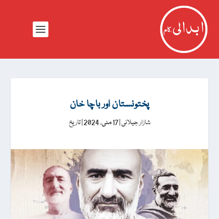
پختونستان اور باچا خان
شازار جیلانی
|
17 مئی، 2024
|
تاریخ