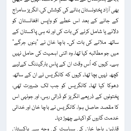
بھی آزاد پختونستان بنانے کی کوشش کی، انگریز سامراج
کے جانے کے بعد اس خطے کو واپس افغانستان کو
دلانے یا شامل کرنے کی بات کی اور نہ ہی پاکستان کے
ساتھ ملانے کی بات کی۔ باچا خان نے "بنوں جرگے”
میں جو مطالبہ کیا تھا، وہ اتنی اہمیت کی حامل نہیں
ہے۔ کیوں کہ اُس وقت ان کے پاس بارگیننگ کےلیے
کچھ نہیں بچا تھا۔ کیوں کہ کانگریس نے ان کے ساتھ
دھوکا کیا تھا۔ کانگریس کو جب تک ضرورت تھی،
پختونوں کے ذریعے انگریز کو ڈراتی رہی، اور جونہی اس
کا مقصد حاصل ہوا، کانگریس نے باچا خان اور خدائی
خدمت گاروں کو اکیلے چھوڑ دیا۔
قارئین، باچا خان کی سیاست کی وجہ سے پاکستان