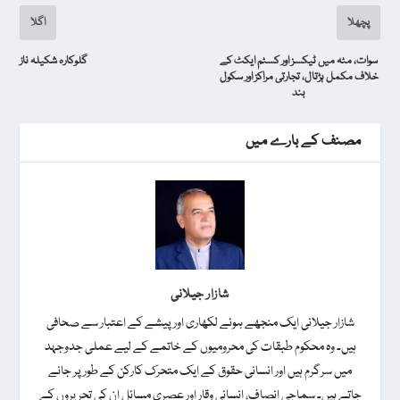
t
l
t
b
s
پچھلا
اگلا
e
o
A
سوات، مٹہ میں ٹیکسز اور کسٹم ایکٹ کے
گلوکارہ شکیلہ ناز
r
o
p
خلاف مکمل ہڑتال، تجارتی مراکز اور سکول
بند
k
p
مصنف کے بارے میں
شازار جیلانی
شازار جیلانی ایک منجھے ہوئے لکھاری اور پیشے کے اعتبار سے صحافی
ہیں۔ وہ محکوم طبقات کی محرومیوں کے خاتمے کے لیے عملی جدوجہد
میں سرگرم ہیں اور انسانی حقوق کے ایک متحرک کارکن کے طور پر جانے
جاتے ہیں۔ سماجی انصاف، انسانی وقار اور عصری مسائل ان کی تحریروں کے