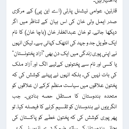
بااختیار ہیں۔”
قارئین، عوامی نیشنل پارٹی (اے این پی) کے مرکزی
صدر ایمل ولی خان کی اس بیان کے تناظر میں اگر
دیکھا جائے، تو خان عبدالغفار خان (باچا خان) کا نام
ایک طویل جد و جہد کی انتھک کہانی ہے۔ لیکن انہوں
نے اپنی پوری زندگی میں ایک دن بھی "آزاد پختونستان”
یا کسی اور نام سے پختونوں کےلیے الگ اور آزاد ملک
کی بات نہیں کی۔ بلکہ انہوں نے پہلے کوشش کی کہ
پختون علاقوں میں سیاست منظم کرکے ان علاقوں کو
متحدہ ہندوستان کا مستقل حصہ بنادیں۔ جب
انگریزوں نے ہندوستان کو تقسیم کرنے کا فیصلہ کیا، تو
پھر پوری کوشش کی کہ پختون خطے کو پاکستان کی
بجائے ہندوستان کے ساتھ ضم کر دے۔ انہوں نے کبھی