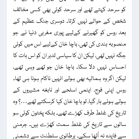
کو سرحد کہتے تھے اور سرحد کوئی بھی کسی مخالف
شخص کے حوالے نہیں کرتا۔ دوسری جنگ عظیم کے
بعد روس کو گھیرنے کےلیے پوری مغربی دنیا نے جو
منصوبہ بندی کی تھی، باچا خان کےلیے اس میں کوئی
جگہ نہیں تھی، لیکن ان کا سیاسی تدبر ان کو اس بات کا
احساس نہیں دلا سکا۔ باچا خان جو تھے وہی تھے،
لیکن اگر وہ ہمالیہ بھی ہوتے انہیں ناکام ہونا ہی تھا۔
روس اپنی فوج، ایٹمی اسلحے اور نابغہ مشیروں کے
ہوتے ہوئے ہار گیا، تو باچا خان کیا کرسکتے تھے…؟ وہ
تاریخ کی غلط طرف کھڑے تھے۔ بلکہ پختون کوئی سو
سالوں سے تاریخ کی غلط سمت کھڑے ہیں۔ جرمنی
سے فایدہ نہ اُٹھا سکے۔ برطانوی سلطنت سے دشمنی