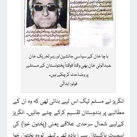
باچا خان کے سیاسی جانشین اور رہبرِ تحریک خان
عبدالولی خان بھی وقتاً فوقتاً پختونستان کے مسئلے
پر وضاحت کرچکے ہیں۔
فوٹو: ابدالؔی
انگریز نے مسلم لیگ اس لیے بنائی تھی کہ وہ ان کے
مطالبے پر ہندوستان تقسیم کرکے چلے جائیں۔ انگریز
کےلیے شمال سرحدی علاقے یعنی (پختون خوا) کی
اہمیت پاکستان سے زیادہ تھی۔ تبھی تو وہ پختون خوا