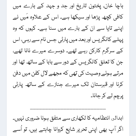
باچا خان، پختون تاریخ اور جد و جہد کے بارے میں
کافی کچھ پڑھا اور سیکھا ہے۔ اس کے علاوہ مَیں نے
اپنے تایا سے ان کے بارے میں سنا ہے۔ کیوں کہ وہ
پہلے کانگریس اور بعد میں پارٹی جس نام سے رہی، اس
کے سرگرم کارکن رہے تھے۔ دوسرے میرے نانا تھے،
جن کا تعلق کانگریس کے دور سے بابا کے ساتھ تھا اور
مرتے ہوئے وصیت کی تھی کہ مجھے لال کفن میں دفن
کرنا اور قبرستان تک میرے جنازے کے ساتھ پارٹی
پرچم لے کر جانا۔
_________________________
ابدالى انتظامیہ کا لکھاری سے متفق ہونا ضروری نہیں۔
اگر آپ بھی اپنی تحریر شایع کروانا چاہتے ہیں، تو اُسے