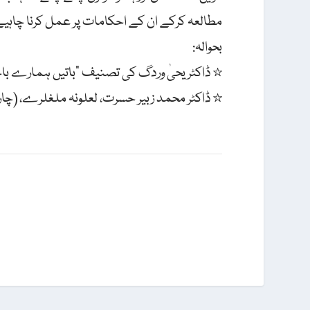
مطالعہ کرکے ان کے احکامات پر عمل کرنا چاہیے
بحوالہ:
☆ ڈاکٹر یحیٰ وردگ کی تصنیف "باتیں ہمارے باچا خان
☆ ڈاکٹر محمد زبیر حسرت، لعلونہ ملغلرے، (چارسدہ: پختون 