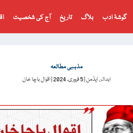
گوشۂ ادب
بلاگ
تاریخ
آج کی شخصیت
اق
مذہبی مطالعہ
ابدالى ایڈمن
|
5 فروری، 2024
|
اقوال باچا خان