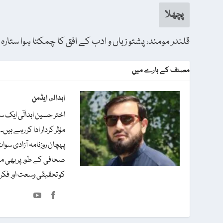
پچھلا
قلندر مومند، پشتو زباں و ادب کے افق کا چمکتا ہوا ستارہ
مصنف کے بارے میں
ابدالى ایڈمن
اختر حسین ابدالؔی ایک س
مؤثر کردار ادا کر رہے ہ
پہچان روزنامہ آزادی سوا
صحافی کے طور پر بھی مت
کو تحقیقی وسعت اور فکر