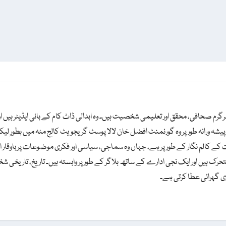
t
l
t
b
s
e
o
A
r
o
p
k
p
رگرم صحافی، محقق اور تعلیمی شخصیت ہیں۔ وہ ابدالی ڈاٹ کام کے بانی ایڈیٹر ہیں ا
یں۔ پیشہ ورانہ طور پر وہ گورنمنٹ افضل خان لالا پوسٹ گریجویٹ کالج مٹہ میں بطور
ت کے کالم نگار کے طور پر ہے، جہاں وہ سماجی، سیاسی اور فکری موضوعات پر باوقار ا
حرک ہیں اور ایک نجی ادارے کے ساتھ بلاگر کے طور پر وابستہ ہیں۔ تاریخ، تاریخی
ی گہرائی عطا کرتی ہے۔