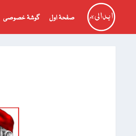
صفحۂ اول
گوشۂ خصوصی