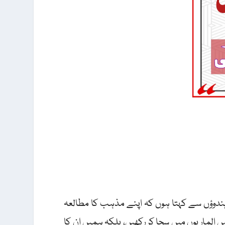
 ہندوؤں سے کہتا ہوں کہ اپنے مذہب کا مطالعہ
 الماریوں میں سجا کر رکھیں، بلکہ ہمیں ان کا