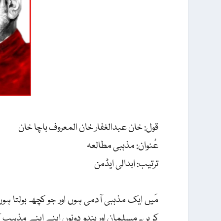
قول: خان عبدالغفار خان المعروف باچا خان
عُنوان: مذہبی مطالعہ
ترتیب: ابدالی ایڈمن
مَیں ایک مذہبی آدمی ہوں اور جو کچھ بولتا ہو
کریں۔ مسلمان اور ہندو دونوں اپنے اپنے مذہب ک