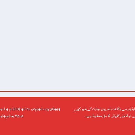
یڈیٹر سے باقاعدہ تحریری اجازت کے بغیر کہیں
can be published or copied anywhere
ے، تو قانونی کاروائی کا حق محفوظ ہے۔
n legal actions