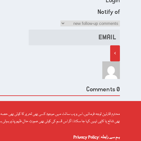
Login
Notify of
Comments
0
محترم قارئین توجہ فرمائیں، اس ویب سائٹ میں موجود کسی بھی تحریر کا کوئی بھی حصہ ا
بھی شائع یا کاپی نہیں کیا جا سکتا، اگر اس قسم کی کوئی بھی صورتِ حال ظہور پذیر ہوتی ہ
ہم سے رابطہ
Privacy Policy
|