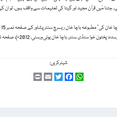
۔ جتنا مَیں قرآن مجید اور گیتا کی تعلیمات سے واقف ہوں، تو ان
 کی” مطبوعہ باچا خان ریسرچ سنٹر پشاور کے صفحہ نمبر 15 سے انتخاب
خوا سٹڈی سنٹر، باچا خان یونی ورسٹی، 2012ء)، صفحہ نمبر 29
شیئرکریں:
P
E
T
F
W
r
m
w
a
h
i
a
i
c
a
n
i
t
e
t