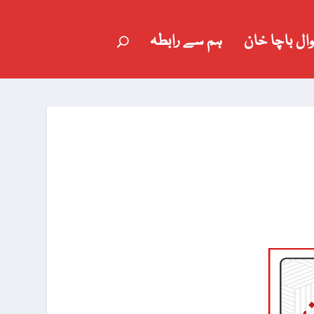
وال باچا خان
ہم سے رابطہ