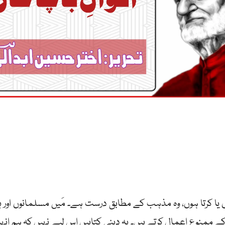
ں یا کرتا ہوں، وہ مذہب کے مطابق درست ہے۔ مَیں مسلمانوں اور
ے ممنوع اعمال کرتے ہیں۔ یہ دینی کتابیں اس لیے نہیں کہ ہم انہیں