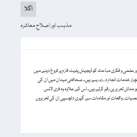
اگلا
مذہب اور اصلاحِ معاشرہ
ور علمی و فکری مباحث کو ڈیجیٹل پلیٹ فارم پر فروغ دینے میں
ِ لیکچرار خدمات انجام دے رہے ہیں۔ صحافتی میدان میں ان کی
ور مدلل تحریریں رقم کرتے ہیں۔ اس کے علاوہ وہ فری لانس
 شخصیات، واقعات اور مقامات سے گہری دلچسپی ان کی تحریروں